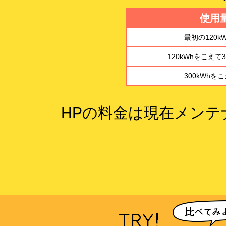
使用
最初の120k
120kWhをこえて3
300kWhを
HPの料金は現在メン