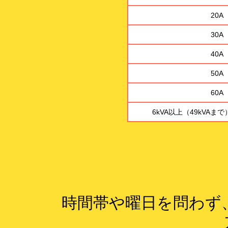
20A
30A
40A
50A
60A
6kVA以上（49kVA
時間帯や曜日を問わず