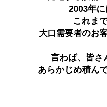
2003
これま
大口需要者のお
言わば、皆さ
あらかじめ積ん